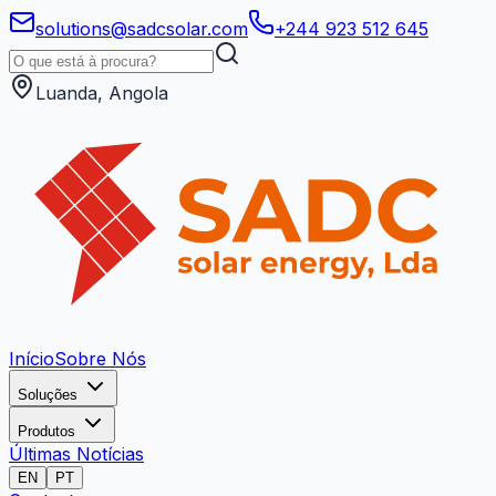
solutions@sadcsolar.com
+244 923 512 645
Luanda, Angola
Início
Sobre Nós
Soluções
Produtos
Últimas Notícias
EN
PT