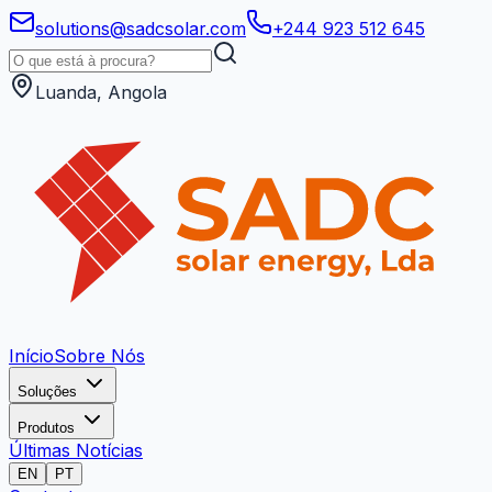
solutions@sadcsolar.com
+244 923 512 645
Luanda, Angola
Início
Sobre Nós
Soluções
Produtos
Últimas Notícias
EN
PT